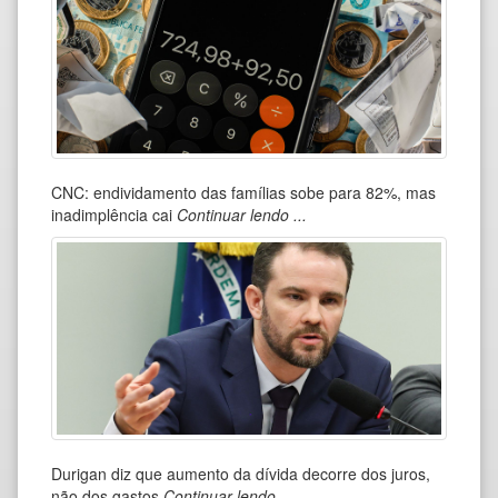
CNC: endividamento das famílias sobe para 82%, mas
Emp
inadimplência cai
Continuar lendo ...
Con
Durigan diz que aumento da dívida decorre dos juros,
Pro
não dos gastos
Continuar lendo ...
ju